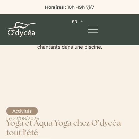
Horaires :
10h -19h 7j/7
FR
Activités
Le 23/08/2026
Yoga et Aqua Yoga chez O’dycéa
tout l’été