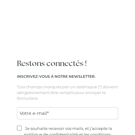
Restons connectés !
INSCRIVEZ-VOUS À NOTRE NEWSLETTER.
*
Les champs marqués par un astérisque (*) doivent
obligatoirement être remplis pour envoyer le
formulaire
Je souhaite recevoir vos mails, et j’accepte la
politique de confidentialité
et les
conditions