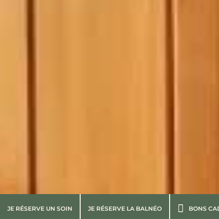
JE RÉSERVE UN SOIN
JE RÉSERVE LA BALNÉO
BONS CA