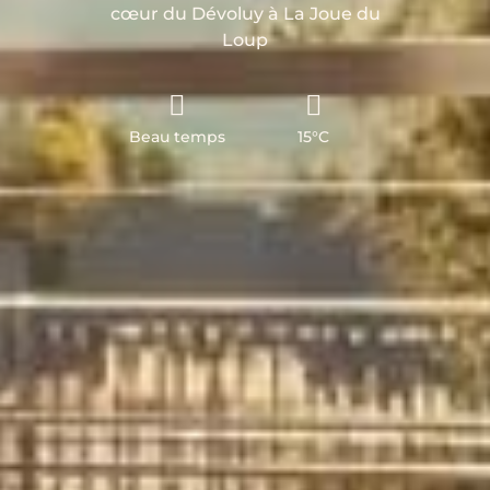
cœur du Dévoluy à La Joue du
Loup
Beau temps
15°C